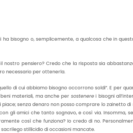
 cui ha bisogno o, semplicemente, a qualcosa che in qu
 nostro pensiero? Credo che la risposta sia abbastanza
aro necessario per ottenerla.
uello di cui abbiamo bisogno occorrono soldi”. E per qua
i beni materiali, ma anche per
sostenere
i bisogni all’in
 piace; senza denaro non posso comprare lo zainetto di ma
on gli amici che tanto sognavo, e così via. Insomma, se
 veramente così che funziona? Io credo di no. Personalm
acrilego stillicidio di occasioni mancate.