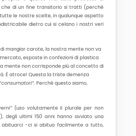
e di un fine transitorio si tratti (perché
 tutte le nostre scelte, in qualunque aspetto
istricabile dietro cui si celano i nostri veri
a di mangiar carote, la nostra mente non va
ermercato, esposte in confezioni di plastica
ia mente non corrisponde più al concetto di
ltà. È atroce! Questa la triste demenza
“
consumatori”.
Perché questo siamo,
verni”
(uso volutamente il plurale per non
e
), degli ultimi 150 anni hanno avviato una
ituarci -ci si abitua facilmente a tutto,