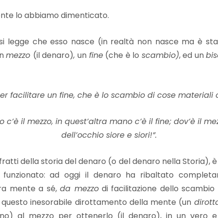
nte lo abbiamo dimenticato.
 si legge che esso nasce (in realtà non nasce ma è st
un
mezzo
(il denaro)
,
un
fine
(che è lo
scambio)
, ed un
bi
r facilitare un fine, che è lo scambio di cose materiali o
o c’è il mezzo, in quest’altra mano c’è il fine; dov’è il m
dell’occhio siore e siori!”.
atti della storia del denaro (o del denaro nella Storia),
 funzionato: ad oggi il denaro ha ribaltato completa
tra mente a sé,
da mezzo
di facilitazione dello scambio
n questo inesorabile dirottamento della mente (un
dirot
no) al mezzo per ottenerlo (il denaro), in un vero e