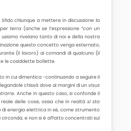
.
Sfido chiunque a mettere in discussione la
 per terra
(anche se l’espressione
“con un
usiamo rivelano tanto di noi e della nostra
eclinazione questo concetto venga esternato,
urante (il lavoro) ai comandi di qualcuno (il
 le cosiddette bollette.
 in cui dimentica -continuando a seguire il
elegandole chissà dove ai margini di un
visus
trarre.
Anche in questo caso, si confonde il
 reale delle cose, ossia che in realtà
si
sta
o di energia elettrica in sé, come strumento
 ci circonda; e non si è affatto concentrati sul