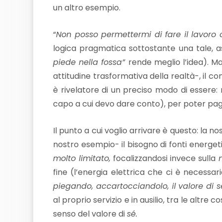
un altro esempio.
“
Non posso permettermi di fare il lavoro 
logica pragmatica sottostante una tale, as
piede nella fossa”
rende meglio l’idea). M
attitudine trasformativa della realtà-, il c
è rivelatore di un preciso modo di essere: m
capo a cui devo dare conto), per poter paga
Il punto a cui voglio arrivare è questo: la n
nostro esempio- il bisogno di fonti energet
molto limitato,
focalizzandosi invece sulla
fine (l’energia elettrica che ci è necessa
piegando, accartocciandolo, il valore di 
al proprio servizio e in ausilio, tra le altre 
senso del valore di
sé.