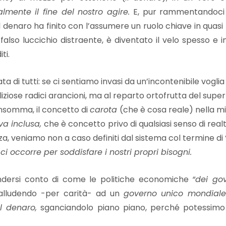
lmente il fine del nostro agire.
E, pur rammentandoci ch
il denaro ha finito con l’assumere un ruolo chiave in quasi
falso luccichio distraente, è diventato il velo spesso e ind
ti.
 di tutti: se ci sentiamo invasi da un’incontenibile vogli
 deliziose radici arancioni, ma al reparto ortofrutta del sup
. Insomma, il concetto di
carota
(che è cosa reale) nella m
iva inclusa,
che è concetto
privo di qualsiasi senso di rea
za, veniamo non a caso definiti dal sistema col termine di 
ci occorre per soddisfare i nostri propri bisogni.
ndersi conto di come le politiche economiche
“dei go
alludendo -per carità- ad un
governo unico mondial
el denaro,
sganciandolo piano piano, perché potessimo ab