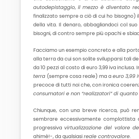
autodepistaggio
,
il mezzo è diventato rea
finalizzato sempre a ciò di cui ho bisogno) 
della vita. Il denaro, abbagliandoci col suo 
bisogni, di contro sempre più opachi e sbiadi
Facciamo un esempio concreto e alla portata
alla terra da cui son solite svilupparsi tali
da 10 pezzi al costo di euro 3,99 iva inclusa
terra
(sempre cosa reale) ma a
euro 3,99 
precoce di tutti noi che, con ironica coeren
consumatori e non “realizzatori” di quanto 
Chiunque, con una breve ricerca, può re
sembrare eccessivamente complottista 
progressiva
virtualizzazione del valore d
ahimè!-, da qualsiasi
reale controvalore
.