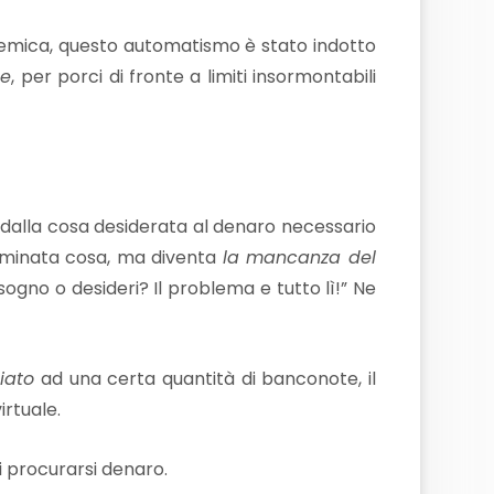
temica, questo automatismo è stato indotto
se
, per porci di fronte a limiti insormontabili
dalla cosa desiderata al denaro necessario
erminata cosa, ma diventa
la mancanza del
sogno o desideri? Il problema e tutto lì!” Ne
iato
ad una certa quantità di banconote, il
irtuale.
i procurarsi denaro.