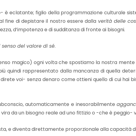
 eclatante; figlio della programmazione culturale sis
 fine di depistare il nostro essere dalla
verità delle co
zza, d’impotenza e di sudditanza di fronte ai bisogni.
il senso del valore di sé
.
senso magico)
ogni volta che spostiamo la nostra mente 
 più quindi rappresentato dalla mancanza di quella det
-direte voi- senza denaro come ottieni quello di cui hai bi
ro subconscio, automaticamente e inesorabilmente
agganc
vira da un bisogno reale ad uno fittizio o -che è peggio- v
osta, e diventa direttamente proporzionale alla capacità d