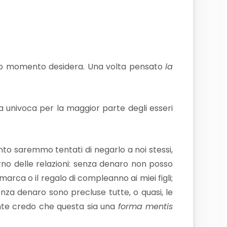
esto momento desidera. Una volta pensato
la
 univoca per la maggior parte degli esseri
nto saremmo tentati di negarlo a noi stessi,
terno delle relazioni: senza denaro non posso
rca o il regalo di compleanno ai miei figli;
nza denaro sono precluse tutte, o quasi, le
ente credo che questa sia una
forma mentis