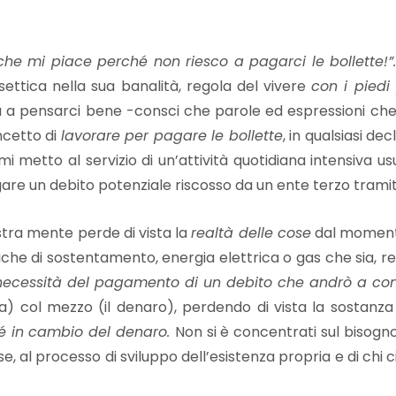
che mi piace perché non riesco a pagarci le bollette!”
ettica nella sua banalità, regola del vivere
con i piedi
a a pensarci bene -consci che parole ed espressioni che 
oncetto di
lavorare per pagare le bollette
, in qualsiasi d
i metto al servizio di un’attività quotidiana intensiva us
re un debito potenziale riscosso da un ente terzo tramite
ostra mente perde di vista la
realtà delle cose
dal momento
iche di sostentamento, energia elettrica o gas che sia, r
necessità del pagamento di un debito che andrò a con
ria) col mezzo (il denaro), perdendo di vista la sostanza
sé in cambio del denaro.
Non si è concentrati sul bisogn
cose, al processo di sviluppo dell’esistenza propria e di chi