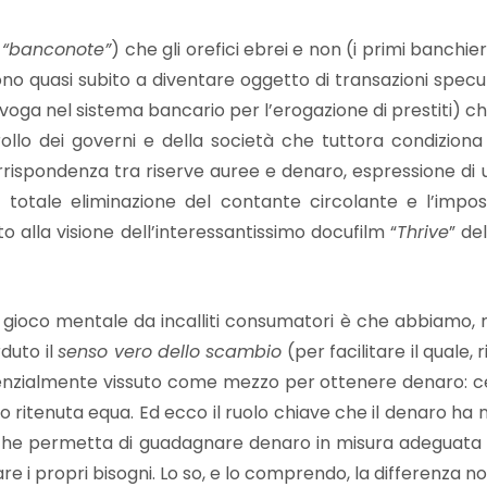
“banconote”
) che gli orefici ebrei e non (i primi banchie
arono quasi subito a diventare oggetto di transazioni spe
oga nel sistema bancario per l’erogazione di prestiti) ch
ollo dei governi e della società che tuttora condiziona
rispondenza tra riserve auree e denaro, espressione di u
 totale eliminazione del contante circolante e l’impos
to alla visione dell’interessantissimo docufilm “
Thrive
” de
gioco mentale da incalliti consumatori è che abbiamo, no
duto il
senso vero dello scambio
(per facilitare il quale,
enzialmente vissuto come mezzo per ottenere denaro: ced
ritenuta equa. Ed ecco il ruolo chiave che il denaro ha ne
he permetta di guadagnare denaro in misura adeguata pe
 i propri bisogni. Lo so, e lo comprendo, la differenza n