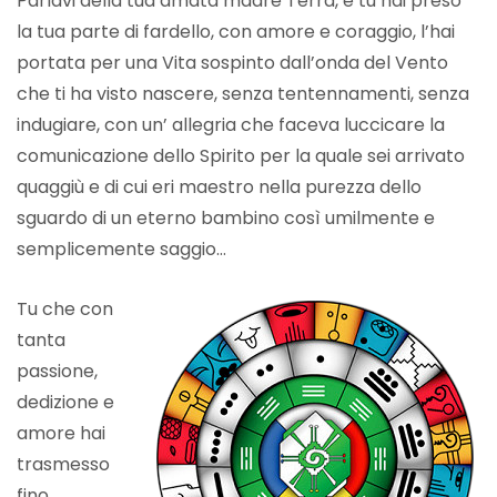
Parlavi della tua amata madre Terra, e tu hai preso
la tua parte di fardello, con amore e coraggio, l’hai
portata per una Vita sospinto dall’onda del Vento
che ti ha visto nascere, senza tentennamenti, senza
indugiare, con un’ allegria che faceva luccicare la
comunicazione dello Spirito per la quale sei arrivato
quaggiù e di cui eri maestro nella purezza dello
sguardo di un eterno bambino così umilmente e
semplicemente saggio…
Tu che con
tanta
passione,
dedizione e
amore hai
trasmesso
fino