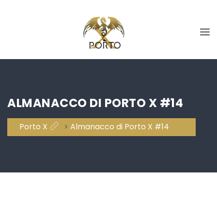
ALMANACCO DI PORTO X #14
Porto X
>
Almanacco di Porto X #14