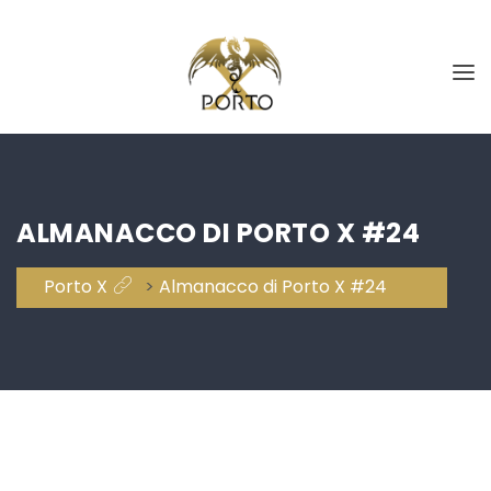
ALMANACCO DI PORTO X #24
Porto X
>
Almanacco di Porto X #24