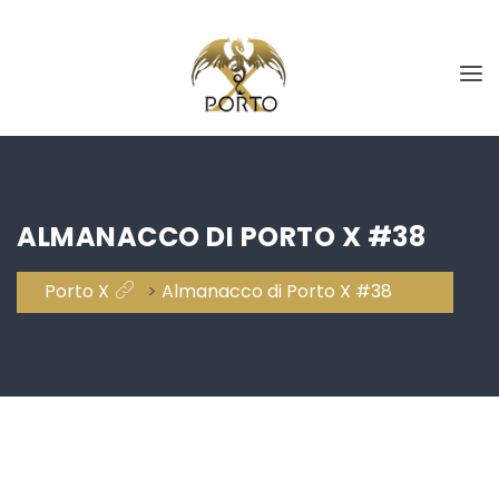
ALMANACCO DI PORTO X #38
Porto X
>
Almanacco di Porto X #38