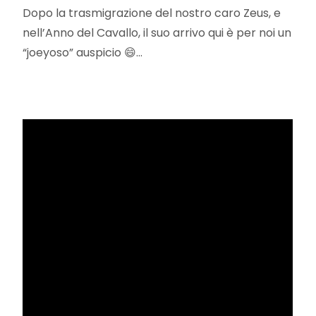
Dopo la trasmigrazione del nostro caro Zeus, e
nell’Anno del Cavallo, il suo arrivo qui è per noi un
“joeyoso” auspicio 😄…