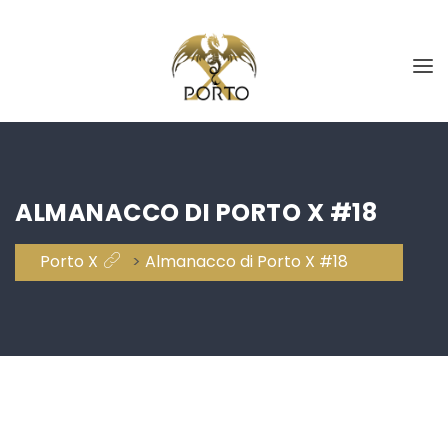
ALMANACCO DI PORTO X #18
Porto X
>
Almanacco di Porto X #18