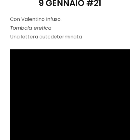
9 GENNAIO #21
Con Valentino Infuso.
Tombola eretica
Una lettera autodeterminata