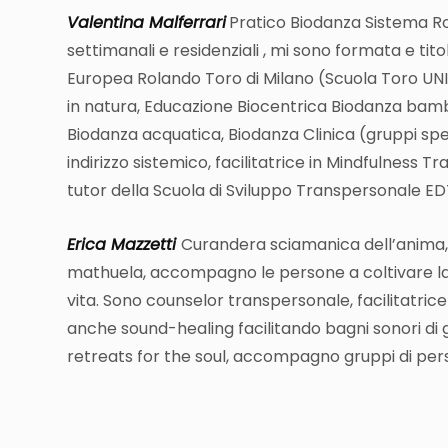
Valentina Malferrari
Pratico Biodanza Sistema Ro
settimanali e residenziali , mi sono formata e t
Europea Rolando Toro di Milano (Scuola Toro UNIP
in natura, Educazione Biocentrica Biodanza bambin
Biodanza acquatica, Biodanza Clinica (gruppi spec
indirizzo sistemico,
facilitatrice in Mindfulness Tr
tutor della Scuola
di Sviluppo Transpersonale EDTe
Erica Mazzetti
Curandera sciamanica dell’anima, 
mathuela, accompagno le persone a coltivare la p
vita.
Sono counselor transpersonale, facilitatrice 
anche sound-healing facilitando bagni sonori di
retreats for the soul, accompagno gruppi di pers