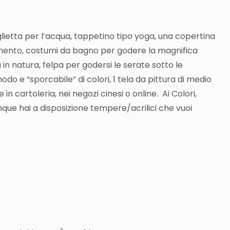
lietta per l’acqua, t
appetino tipo yoga, u
na copertina
mento, c
ostumi da bagno per godere
la magnifica
in natura, f
elpa per godersi le serate sotto le
do e “sporcabile” di colori,
1 tela da pittura di medio
n cartoleria, nei negozi cinesi o online.
Ai Colori,
nque hai a disposizione tempere/acrilici che vuoi