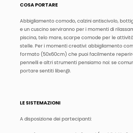
COSA PORTARE
Abbigliamento comodo,
calzini antiscivolo,
bottig
e un cuscino serviranno per i momenti
di rilassa
piscina, t
elo mare,
scarpe comode per le attività 
stelle.
Per i momenti creativi:
abbigliamento como
formato (50x60cm) che puoi facilmente reperire i
pennelli e altri strumenti pensiamo noi: se comu
portare sentiti liber@.
LE SISTEMAZIONI
A disposizione dei partecipanti: