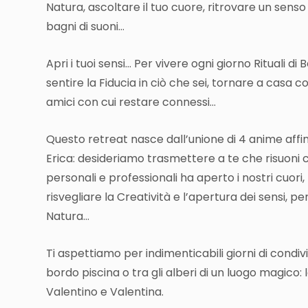
Natura, a
scoltare il tuo cuore, r
itrovare un senso 
bagni di suoni…
Apri i tuoi sensi…
P
er vivere ogni giorno Rituali di 
s
entire la Fiducia in ciò che sei, t
ornare a casa co
amici con cui restare connessi…
Questo retreat nasce dall’unione di 4 anime affin
Erica:
desideriamo trasmettere a te che risuoni ci
personali e professionali ha aperto i nostri cuori, 
risvegliare la Creatività e l’apertura dei sensi, p
Natura…
Ti aspettiamo per indimenticabili giorni di con
bordo piscina o tra gli alberi di un luogo magico: 
Valentino e Valentina.