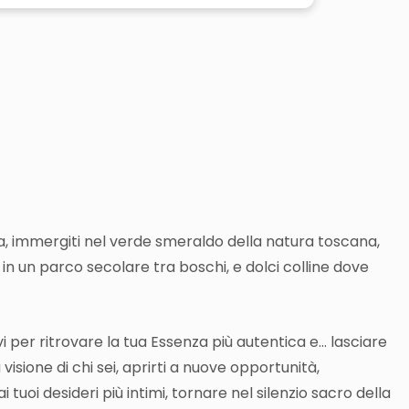
, i
mmergiti nel verde smeraldo
della natura toscana,
n un parco secolare tra boschi, e dolci colline dove
vi per
ritrovare la tua Essenza più autentica
e… l
asciare
visione di chi sei, a
prirti a nuove opportunità,
 tuoi desideri più intimi, t
ornare nel silenzio sacro della