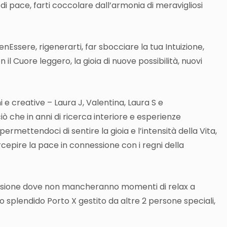
di pace, f
arti coccolare dall’armonia di meravigliosi
BenEssere, r
igenerarti, f
ar sbocciare la tua Intuizione,
n il Cuore leggero,
la gioia di nuove possibilità,
nuovi
i e creative –
Laura J, Valentina, Laura S e
ò che in anni di ricerca interiore e esperienze
permettendoci di sentire la gioia e l’intensità della Vita,
ercepire la pace in connessione con i regni della
divisione dove non mancheranno momenti di relax a
lo splendido Porto X gestito da altre 2 persone speciali,