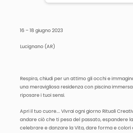
16 – 18 giugno 2023
Lucignano (AR)
Respira, chiudi per un attimo gli occhi e immagina
u
na meravigliosa residenza con piscina immersa i
riposare i tuoi sensi.
Apri il tuo cuore….
Vivrai ogni giorno Rituali Creati
andare ciò che ti pesa del passato, e
spandere la 
c
elebrare e danzare la Vita, d
are forma e colori ai