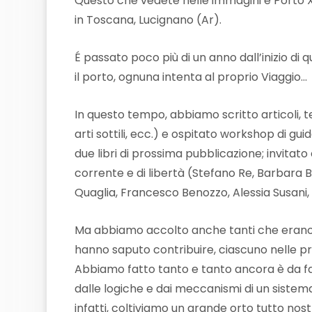
Questo che vedete nelle immagini è Porto 
in Toscana, Lucignano (Ar).
É passato poco più di un anno dall’inizio d
il porto, ognuna intenta al proprio Viaggio…
In questo tempo, abbiamo scritto articoli, te
arti sottili, ecc.) e ospitato workshop di 
due libri di prossima pubblicazione; invitat
corrente e di libertà (Stefano Re, Barbara 
Quaglia, Francesco Benozzo, Alessia Susani,
Ma abbiamo accolto anche tanti che erano s
hanno saputo contribuire, ciascuno nelle pro
Abbiamo fatto tanto e tanto ancora è da far
dalle logiche e dai meccanismi di un sistema 
infatti, coltiviamo un grande orto tutto nos