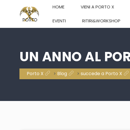
HOME
VIENI A PORTO X
EVENTI
RITIRI&WORKSHOP
UN ANNO AL PO
Porto X
>
Blog
>
succede a Porto X