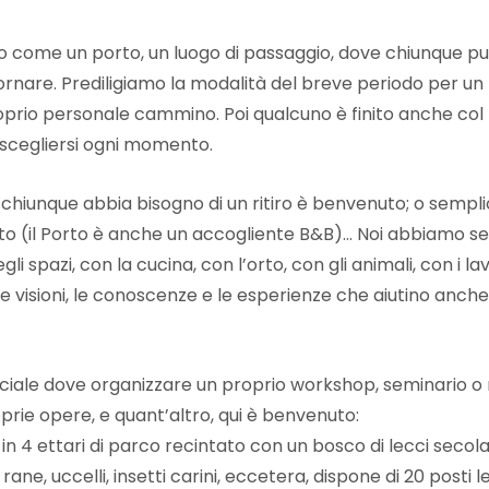
io come un porto, un luogo di passaggio, dove chiunque p
tornare. Prediligiamo la modalità del breve periodo per u
prio personale cammino. Poi qualcuno è finito anche col
scegliersi ogni momento.
 chiunque abbia bisogno di un ritiro è benvenuto; o sempl
to (il Porto è anche un accogliente B&B)… Noi abbiamo s
gli spazi, con la cucina, con l’orto, con gli animali, con i 
 le visioni, le conoscenze e le esperienze che aiutino anche
iale dove organizzare un proprio workshop, seminario o ri
prie opere, e quant’altro, qui è benvenuto:
in 4 ettari di parco recintato con un bosco di lecci secolari
o, rane, uccelli, insetti carini, eccetera, dispone di 20 post